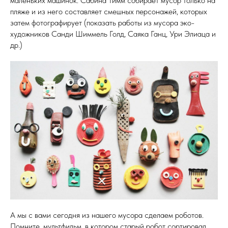
маленьких машинок. Сабина Тимм собирает мусор только на
пляже и из него составляет смешных персонажей, которых
затем фотографирует (показать работы из мусора эко-
художников Санди Шиммель Голд, Саяка Ганц, Ури Элиаца и
др.)
А мы с вами сегодня из нашего мусора сделаем роботов.
Помните, мультфильм, в котором старый робот сортировал