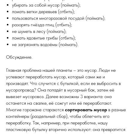
убирать за собой мусор (поймать);
ломать ветки деревьев (отбить);
пользоваться многоразовой посудой (поймать);
разорять гнёзда птиц (отбить);
не шуметь в лесу (поймать);
ломать ядовитые грибы (отбить);
не загрязнять водоёмы (поймать).
Обсуждение.
Главная проблема нашей планеты – это мусор. Люди не
успевают переработать мусор, который сами же и
производят. Что случится с бутылкой, если ее выбросить в
мусоропровод? Она попадёт в мусорный бак, затем её
вывезет мусоровоз. Далее возможны 3 варианта: она
останется на свалке, её сожгут или её переработают.
Многие горожане стараются
сортировать мусор
в разные
контейнеры (раздельный сбор), чтобы облегчить его
переработку. Так, например, при переработке, нашу
пластиковую бутылку вторично используют: она превратится