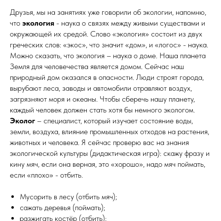
Друзья, мы на занятиях уже говорили об экологии, напомню,
что
экология
- наука о связях между живыми существами и
окружающей их средой. Слово «экология» состоит из двух
греческих слов: «экос», что значит «дом», и «логос» - наука.
Можно сказать, что экология – наука о доме. Наша планета
Земля для человечества является домом. Сейчас наш
природный дом оказался в опасности. Люди строят города,
вырубают леса, заводы и автомобили отравляют воздух,
загрязняют моря и океаны. Чтобы сберечь нашу планету,
каждый человек должен стать хотя бы немного экологом.
Эколог
– специалист, который изучает состояние воды,
земли, воздуха, влияние промышленных отходов на растения,
животных и человека. Я сейчас проверю вас на знания
экологической культуры (дидактическая игра): скажу фразу и
кину мяч, если она верная, это «хорошо», надо мяч поймать,
если «плохо» - отбить.
Мусорить в лесу (отбить мяч);
сажать деревья (поймать);
разжигать костёр (отбить);