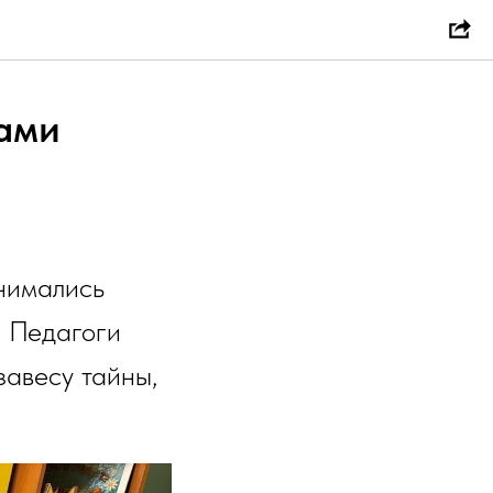
зами
нимались
. Педагоги
авесу тайны,