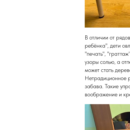
В отличии от рядо
ребёнка", дети ов
"печать", "гратта
узоры солью, а от
может стать дерев
Нетрадиционное ри
забава. Такие упр
воображение и кр