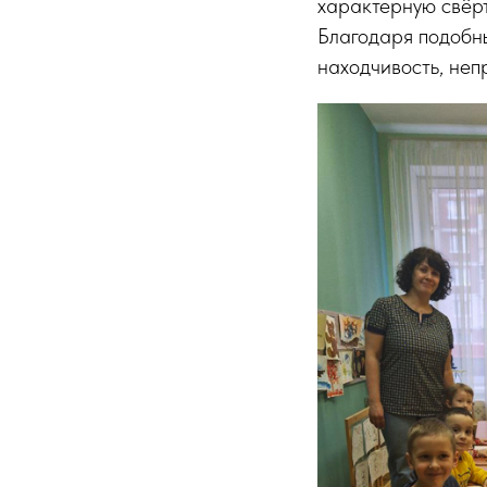
характерную свёрт
Благодаря подобны
находчивость, неп