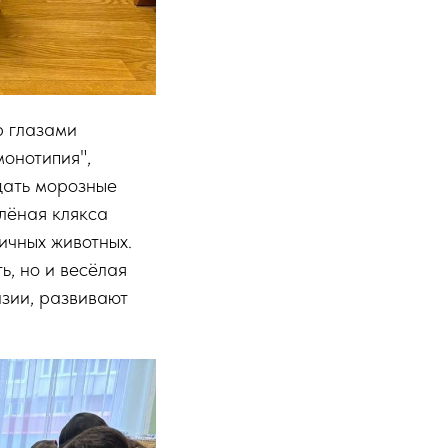
р глазами
монотипия",
здать морозные
елёная клякса
ичных животных.
ь, но и весёлая
зии, развивают