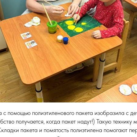
с помощью полиэтиленового пакета изобразила с дет
бство получается, когда пакет надут!) Такую технику 
кладки пакета и помятость полиэтилена помогают пе