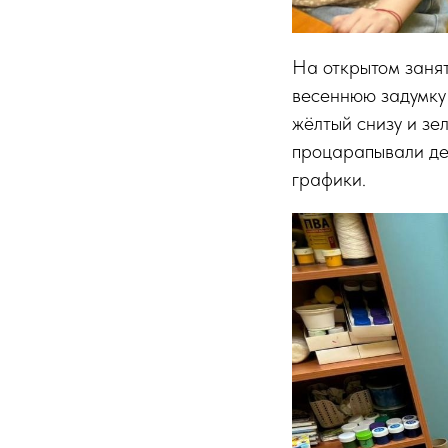
На открытом заня
весеннюю задумку 
жёлтый снизу и зе
процарапывали дер
графики.