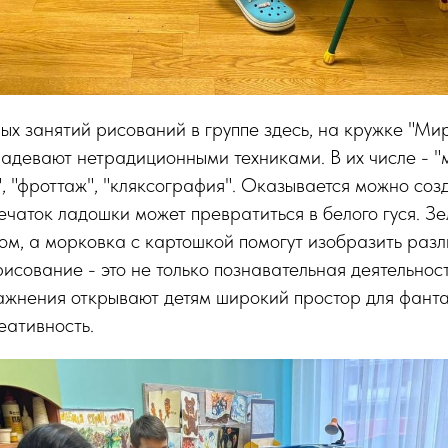
вых занятий рисований в группе здесь, на кружке "Ми
ладевают нетрадиционными техниками. В их числе - "
ж", "фроттаж", "кляксография". Оказывается можно со
печаток ладошки может превратиться в белого гуся. З
ом, а морковка с картошкой помогут изобразить разл
сование - это не только познавательная деятельност
ажнения открывают детям широкий простор для фанта
еативность.