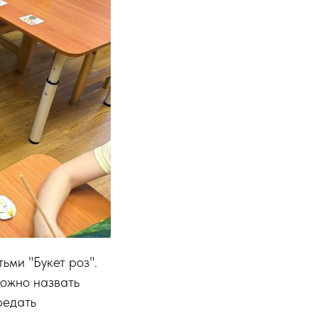
ьми "Букет роз".
можно назвать
редать