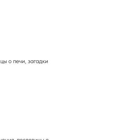
цы о печи, загадки
чения, пословицы о