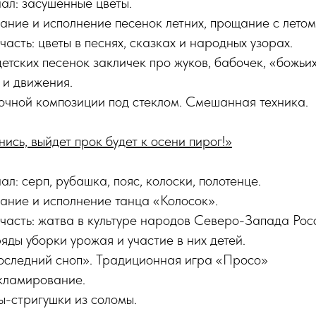
ал: засушенные цветы.
ание и исполнение песенок летних, прощание с летом
сть: цветы в песнях, сказках и народных узорах.
етских песенок закличек про жуков, бабочек, «божьи
 и движения.
очной композиции под стеклом. Смешанная техника.
ись, выйдет прок будет к осени пирог!»
л: серп, рубашка, пояс, колоски, полотенце.
ание и исполнение танца «Колосок».
асть: жатва в культуре народов Северо-Запада Рос
ды уборки урожая и участие в них детей.
оследний сноп». Традиционная игра «Просо»
кламирование.
ы-стригушки из соломы.