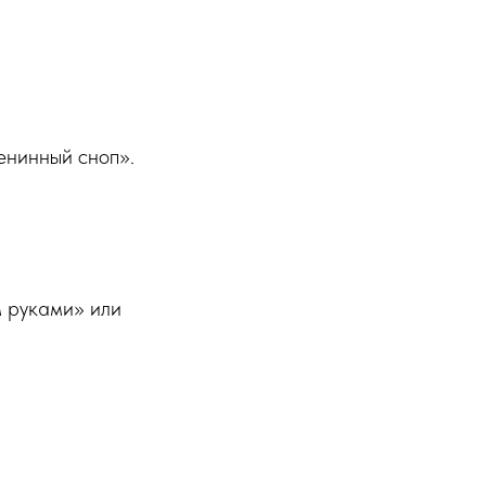
енинный сноп».
м руками» или