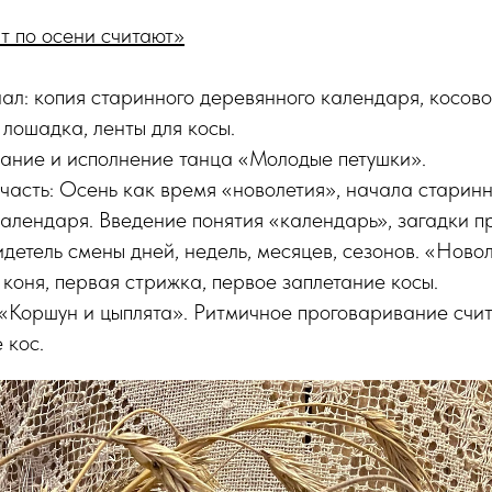
т по осени считают»
л: копия старинного деревянного календаря, косовор
 лошадка, ленты для косы.
вание и исполнение танца «Молодые петушки».
асть: Осень как время «новолетия», начала старинн
алендаря. Введение понятия «календарь», загадки п
идетель смены дней, недель, месяцев, сезонов. «Ново
 коня, первая стрижка, первое заплетание косы.
«Коршун и цыплята». Ритмичное проговаривание счит
 кос.