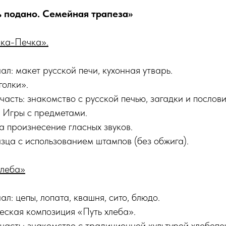
 подано. Семейная трапеза»
шка-Печка».
л: макет русской печи, кухонная утварь.
голки».
сть: знакомство с русской печью, загадки и послови
. Игры с предметами.
а произнесение гласных звуков.
зца с использованием штампов (без обжига).
хлеба»
л: цепы, лопата, квашня, сито, блюдо.
еская композиция «Путь хлеба».
сть: знакомство с традиционной культурой хлебопе