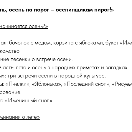
нь, осень на порог – осенинщикам пирог!»
 начинается осень?»
л: бочонок с медом, корзина с яблоками, букет «Им
комство.
ние песенки о встрече осени.
сть: лето и осень в народных приметах и загадках.
: три встречи осени в народной культуре.
ы: «Пчелки», «Яблонька», «Последний сноп», «Рисуе
рование.
та «Именинный сноп».
минания о лете»