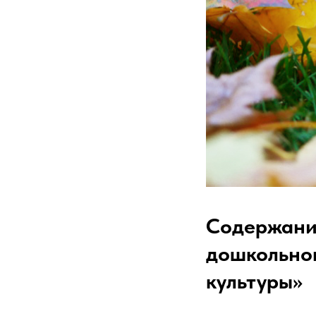
Содержани
дошкольног
культуры»