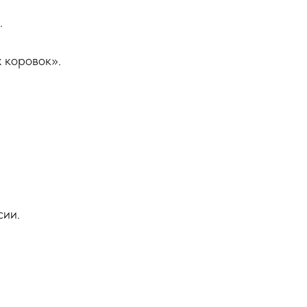
.
х коровок».
сии.