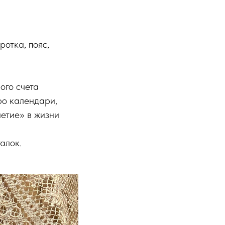
отка, пояс,
ого счета
ро календари,
летие» в жизни
алок.