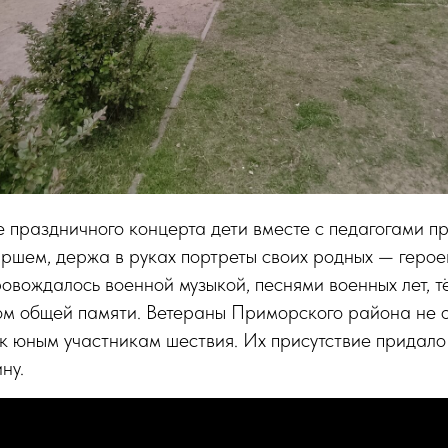
е праздничного концерта дети вместе с педагогами п
ршем, держа в руках портреты своих родных — герое
овождалось военной музыкой, песнями военных лет, 
ом общей памяти. Ветераны Приморского района не о
к юным участникам шествия. Их присутствие придал
ну.