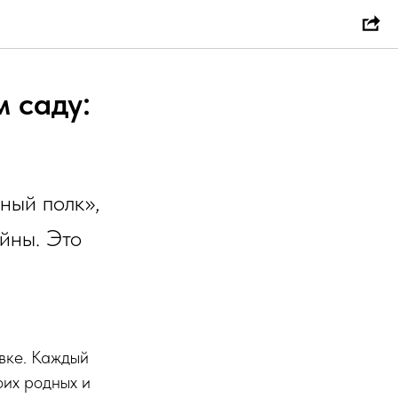
 саду:
ный полк»,
йны. Это
вке. Каждый
оих родных и