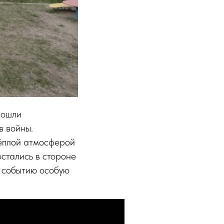
рошли
в войны.
тёплой атмосферой
стались в стороне
о событию особую