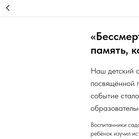
«Бессмер
память, к
Наш детский с
посвящённой п
событие стало
образовательн
Воспитанники сада
ребёнок изучил ис