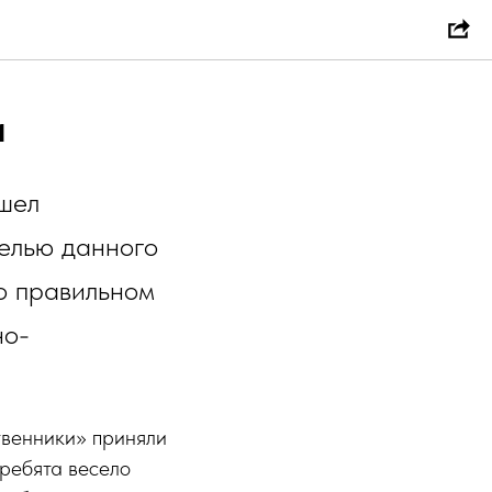
и
шел
елью данного
о правильном
но-
твенники» приняли
 ребята весело