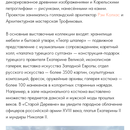
декорированное древними изображениями и Карельскими
петроглифами — рисунками, нанесёнными на камни.
Проектом занимались голландский архитектор
Рэм Колхас
и
Архитектурная мастерская Трофимовых.
В основные выставочные коллекции входят: хранилище
мебели и бытовой утвари; «Театр шпалер» — подвижное
представление с музыкальным сопровождением; каретный
холл; «палатка турецкого султана» — конструкция-подарок
турецкого правителя Екатерине Великой; иконописная
галерея; выставка искусства Западной Европы; отдел
русского искусства — более 3500 картин, скульптурных
композиций, фресок; оружейные архивы; галерея костюма —
более 100 манекенов в колоритных старинных нарядах.
Например, в зале национального костюма выставлено
множество предметов дамской и мужской моды прошлых
веков. В «Старой Деревне» вы увидите парадное облачение
офицеров российской армии XVIII века, платья Екатерины II
и мундиры Николая II.