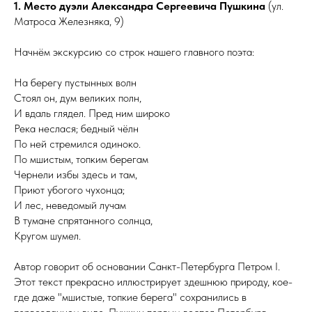
1. Место дуэли Александра Сергеевича Пушкина
(ул.
Матроса Железняка, 9)
Начнём экскурсию со строк нашего главного поэта:
На берегу пустынных волн
Стоял он, дум великих полн,
И вдаль глядел. Пред ним широко
Река неслася; бедный чёлн
По ней стремился одиноко.
По мшистым, топким берегам
Чернели избы здесь и там,
Приют убогого чухонца;
И лес, неведомый лучам
В тумане спрятанного солнца,
Кругом шумел.
Автор говорит об основании Санкт-Петербурга Петром I.
Этот текст прекрасно иллюстрирует здешнюю природу, кое-
где даже "мшистые, топкие берега" сохранились в