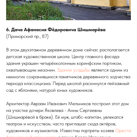
6. Дача Афанасия Фёдоровича Шишмарёва
(Приморский пр., 87)
В этом двухэтажном деревянном доме сейчас располагается
детская художественная школа. Центр главного фасада
здания украшен четырёхколонным коринфским портиком,
охватывающим мезонин.
Здание усадьбы
является одним из
немногих сохранившихся памятников деревянного зодчества
периода классицизма. Перед школой раскинулся пейзажный
сад с яблонями, натурой юных художников.
Архитектор Авраам Иванович Мельников построил этот дом
на участке дочери Яковлева - Анны Сергеевны
(Шишмарёвой в браке). Её муж, штабс-капитан, увлекался
театром и искусством, часто приглашал сюда актёров,
художников и музыкантов. Известны портреты хозяев
Ореста