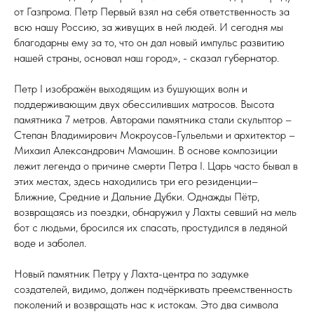
от Газпрома. Петр Первый взял на себя ответственность за
всю нашу Россию, за живущих в ней людей. И сегодня мы
благодарны ему за то, что он дал новый импульс развитию
нашей страны, основал наш город», - сказал губернатор.
Петр I изображён выходящим из бушующих волн и
поддерживающим двух обессиливших матросов. Высота
памятника 7 метров. Авторами памятника стали скульптор –
Степан Владимирович Мокроусов-Гульельми и архитектор –
Михаил Александрович Мамошин. В основе композиции
лежит легенда о причине смерти Петра I. Царь часто бывал в
этих местах, здесь находились три его резиденции–
Ближние, Средние и Дальние Дубки. Однажды Пётр,
возвращаясь из поездки, обнаружил у Лахты севший на мель
бот с людьми, бросился их спасать, простудился в ледяной
воде и заболел.
Новый памятник Петру у Лахта-центра по задумке
создателей, видимо, должен подчёркивать преемственность
поколений и возвращать нас к истокам. Это два символа