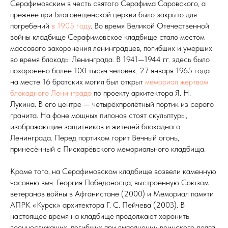
Серафимовским в честь святого Серафима Саровского, а
прежнее при Благовещенской церкви было закрыто для
погребений
в 1905 году
. Во время Великой Отечественной
войны кладбище Серафимовское кладбище стало местом
массового захоронения ленинградцев, погибших и умерших
во время блокады Ленинграда. В 1941—1944 гг. здесь было
похоронено более 100 тысяч человек. 27 января 1965 года
на месте 16 братских могил был открыт
мемориал жертвам
блокадного Ленинграда
по проекту архитектора Я. Н.
Лукина. В его центре — четырёхпролётный портик из серого
гранита. На фоне мощных пилонов стоят скульптуры,
изображающие защитников и жителей блокадного
Ленинграда. Перед портиком горит Вечный огонь,
принесённый с Пискарёвского мемориального кладбища.
Кроме того, на Серафимовском кладбище возвели каменную
часовню вмч. Георгия Победоносца, выстроенную Союзом
ветеранов войны в Афганистане (2000) и Мемориал памяти
АПРК «Курск» архитектора Г. С. Пейчева (2003). В
настоящее время на кладбище продолжают хоронить
военнослужащих, погибших при выполнении воинского долга.