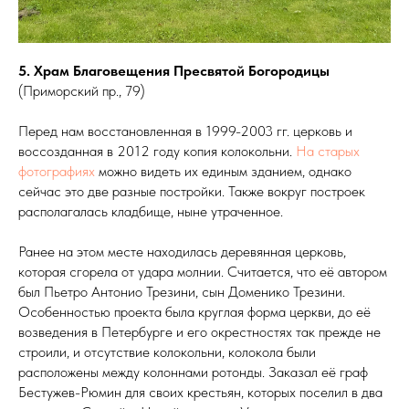
5. Храм Благовещения Пресвятой Богородицы
(Приморский пр., 79)
Перед нам восстановленная в 1999-2003 гг. церковь и
воссозданная в 2012 году копия колокольни.
На старых
фотографиях
можно видеть их единым зданием, однако
сейчас это две разные постройки. Также вокруг построек
располагалась кладбище, ныне утраченное.
Ранее на этом месте находилась деревянная церковь,
которая сгорела от удара молнии. Считается, что её автором
был Пьетро Антонио Трезини, сын Доменико Трезини.
Особенностью проекта была круглая форма церкви, до её
возведения в Петербурге и его окрестностях так прежде не
строили, и отсутствие колокольни, колокола были
расположены между колоннами ротонды. Заказал её граф
Бестужев-Рюмин для своих крестьян, которых поселил в два