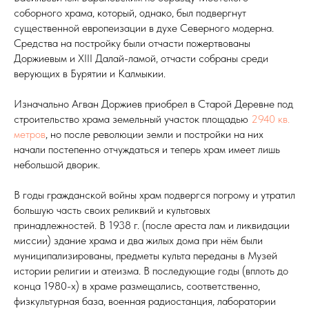
соборного храма, который, однако, был подвергнут
существенной европеизации в духе Северного модерна.
Средства на постройку были отчасти пожертвованы
Доржиевым и XIII Далай-ламой, отчасти собраны среди
верующих в Бурятии и Калмыкии.
Изначально Агван Доржиев приобрел в Старой Деревне под
строительство храма земельный участок площадью
2940 кв.
метров
, но после революции земли и постройки на них
начали постепенно отчуждаться и теперь храм имеет лишь
небольшой дворик.
В годы гражданской войны храм подвергся погрому и утратил
большую часть своих реликвий и культовых
принадлежностей. В 1938 г. (после ареста лам и ликвидации
миссии) здание храма и два жилых дома при нём были
муниципализированы, предметы культа переданы в Музей
истории религии и атеизма. В последующие годы (вплоть до
конца 1980-х) в храме размещались, соответственно,
физкультурная база, военная радиостанция, лаборатории