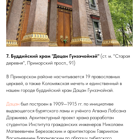
7. Буддийский храм "Дацан Гунзэчойнэй"
(ст. м. "Старая
деревня", Приморский просп., 91)
В Приморском районе насчитывается 19 православных
церквей, а также Коломяжская мечеть и единственный в
нашем городе буддийский храм Дацан Гунзэчойнэй.
Дацан
был построен в 1909—1915 гг. по инициативе
выдающегося бурятского ламы и учёного Агвана Лобсана
Доржиева. Архитектурный проект храма разработан
студентом Института гражданских инженеров Николаем
Матвеевичем Березовским и архитектором Гавриилом
Васильевичем Барановским по образцу тибетского