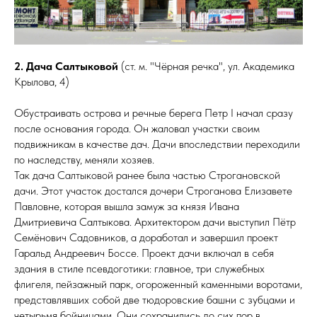
2. Дача Салтыковой
(ст. м. "Чёрная речка", ул. Академика
Крылова, 4)
Обустраивать острова и речные берега Петр I начал сразу
после основания города. Он жаловал участки своим
подвижникам в качестве дач. Дачи впоследствии переходили
по наследству, меняли хозяев.
Так дача Салтыковой ранее была частью Строгановской
дачи. Этот участок достался дочери Строганова Елизавете
Павловне, которая вышла замуж за князя Ивана
Дмитриевича Салтыкова. Архитектором дачи выступил Пётр
Семёнович Садовников, а доработал и завершил проект
Гаральд Андреевич Боссе. Проект дачи включал в себя
здания в стиле псевдоготики: главное, три служебных
флигеля, пейзажный парк, огороженный каменными воротами,
представлявших собой две тюдоровские башни с зубцами и
четырьмя бойницами. Они сохранились до сих пор в