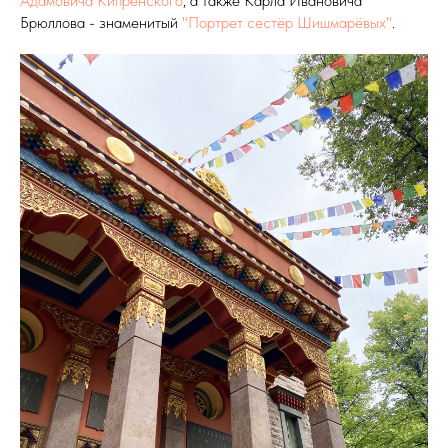
Адамовича Кипренского
, а также Карла Ивановича
Брюллова - знаменитый
"Портрет сестёр Шишмарёвых"
.