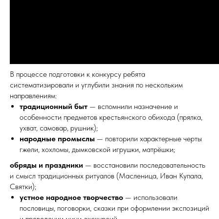
В процессе подготовки к конкурсу ребята
систематизировали и углубили знания по нескольким
направлениям:
традиционный быт
— вспомнили назначение и
особенности предметов крестьянского обихода (прялка,
ухват, самовар, рушник);
народные промыслы
— повторили характерные черты
гжели, хохломы, дымковской игрушки, матрёшки;
обряды и праздники
— восстановили последовательность
и смысл традиционных ритуалов (Масленица, Иван Купала,
Святки);
устное народное творчество
— использовали
пословицы, поговорки, сказки при оформлении экспозиций
и проведении мини‑экскурсий.